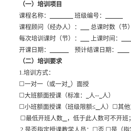
（一）培训项目
课程名称：
班级编号：
课程顾问（经办人）：
总课时数（节
每次培训课时（节）：
上课时间：
开课日期：
预计结课日期：
（二）培训要求
1.培训方式：
☐
一对一（或一对
）面授
☐
大班额面授课（标准：
人
--
人）
☐
小班额面授课（班级限额
≤
人）
☐
其他
☐
最低开班人数
，低于此人数可不开班
2.是否指定授课教学人员：
☐
否
☐
是（指