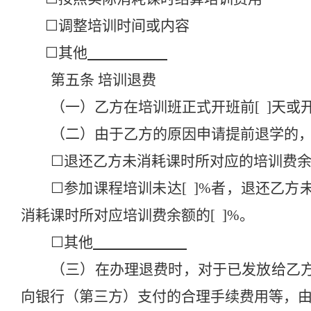
☐
调整
培训时间或内容
☐
其他
第五条
培训退费
（一）乙方在培训班正式开班前
[ ]天或
（二）由于乙方的原因申请提前退学的
☐
退还乙方未消耗课时所对应的培训费
☐
参加课程培训未达
[ ]%者，退还乙
消耗课时所对应培训费余额的[ ]%。
☐
其他
（三）在办理退费时，对于已发放给乙
向银行（第三方）支付的合理手续费用等，