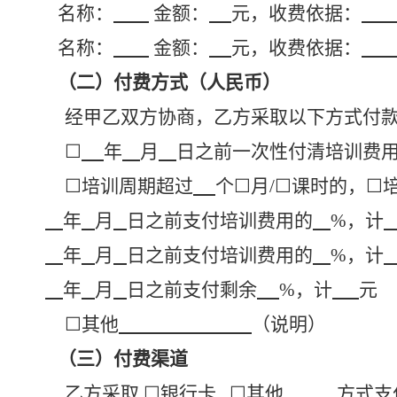
名称：
金额：
元，收费依据：
名称：
金额：
元，收费依据：
（二）付费方式（人民币）
经甲乙双方协商，乙方采取以下方式付
☐
年
月
日之前
一次性
付清培训费
☐
培训周期超过
个
☐
月
/
☐
课时的，
☐
年
月
日之前支付培训费用的
%，计
年
月
日之前支付培训费用的
%，计
年
月
日之前支付剩余
%，计
元
☐
其他
（说明）
（三）付费渠道
乙方采取
☐
银行卡
☐
其他
方式支